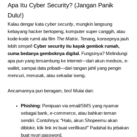
Apa Itu Cyber Security? (Jangan Panik
Dulu!)
Kalau dengar kata
cyber security
, mungkin langsung
kebayang hacker bertopeng, komputer super canggih, atau
kode-kode rumit ala film
The Matrix
. Tenang, konsepnya jauh
lebih simpel!
Cyber security itu kayak gembok rumah,
cuma bedanya gemboknya digital.
Fungsinya? Melindungi
apa pun yang tersambung ke internet—dari akun medsos, e-
wallet, sampai data pribadi—dari tangan jahil yang pengin
mencuri, merusak, atau sekadar iseng.
Ancamannya pun beragam, bro! Mulai dari:
Phishing
: Penipuan via email/SMS yang nyamar
sebagai bank, e-commerce, atau bahkan teman
sendiri. Contohnya: “Halo, akun Shopeemu akan
diblokir, klik link ini buat verifikasi!” Padahal itu jebakan
buat nyuri password.