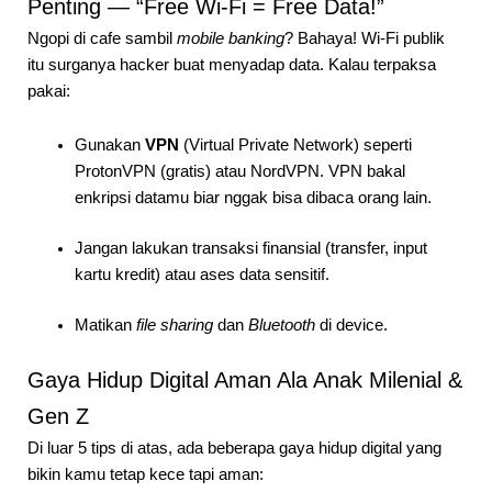
Penting — “Free Wi-Fi = Free Data!”
Ngopi di cafe sambil
mobile banking
? Bahaya! Wi-Fi publik
itu surganya hacker buat menyadap data. Kalau terpaksa
pakai:
Gunakan
VPN
(Virtual Private Network) seperti
ProtonVPN (gratis) atau NordVPN. VPN bakal
enkripsi datamu biar nggak bisa dibaca orang lain.
Jangan lakukan transaksi finansial (transfer, input
kartu kredit) atau ases data sensitif.
Matikan
file sharing
dan
Bluetooth
di device.
Gaya Hidup Digital Aman Ala Anak Milenial &
Gen Z
Di luar 5 tips di atas, ada beberapa gaya hidup digital yang
bikin kamu tetap kece tapi aman: