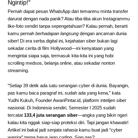
Ngintip!”
Pernah dapat pesan WhatsApp dari temanmu minta transfer
darurat dengan nada panik? Atau tiba-tiba akun Instagrammu
like-foto sendiri tanpa sepengetahuan? Kalau pernah, berarti
kamu pernah
berhadapan langsung
dengan ancaman dunia
siber! Di era serba digital ini, kejahatan siber bukan lagi
sekadar cerita di film Hollywood—ini kenyataan yang
mengintai siapa saja, termasuk kita-kita ini yang hobi
scrolling medsos, belanja online, atau sekadar nonton
streaming.
“Setiap 39 detik ada satu serangan cyber di dunia. Bayangin,
pas kamu baca paragraf ini, sudah ada yang kena,” kata
Yudhi Kukuh, Founder AwanPintar.id, platform intelijen siber
nasional. Di Indonesia sendiri, Semester I 2025 sudah
tercatat
133,4 juta serangan siber
—angka yang bikin ngeri
kalau kita nggak siap-siap proteksi diri. Tapi jangan khawatir!
Artikel ini bakal jadi
senjata rahasia
kamu buat jadi “cyber
warrior” tanpa harus jago coding. Siap gas?