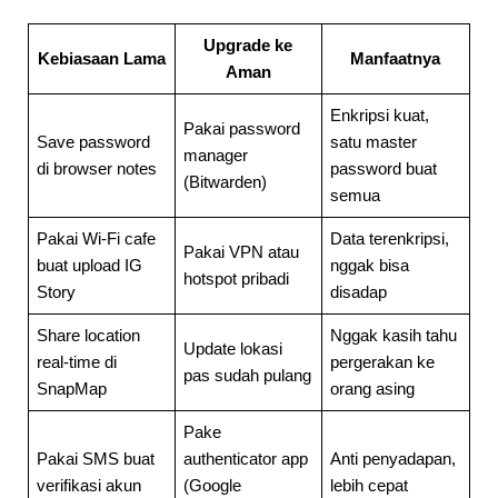
Upgrade ke
Kebiasaan Lama
Manfaatnya
Aman
Enkripsi kuat,
Pakai password
Save password
satu master
manager
di browser notes
password buat
(Bitwarden)
semua
Pakai Wi-Fi cafe
Data terenkripsi,
Pakai VPN atau
buat upload IG
nggak bisa
hotspot pribadi
Story
disadap
Share location
Nggak kasih tahu
Update lokasi
real-time di
pergerakan ke
pas sudah pulang
SnapMap
orang asing
Pake
Pakai SMS buat
authenticator app
Anti penyadapan,
verifikasi akun
(Google
lebih cepat