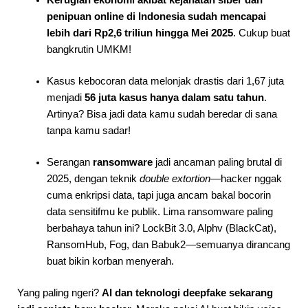
Kerugian ekonomi akibat kejahatan siber dan
penipuan online di Indonesia sudah mencapai
lebih dari Rp2,6 triliun hingga Mei 2025
. Cukup buat
bangkrutin UMKM!
Kasus kebocoran data melonjak drastis dari 1,67 juta
menjadi
56 juta kasus hanya dalam satu tahun
.
Artinya? Bisa jadi data kamu sudah beredar di sana
tanpa kamu sadar!
Serangan
ransomware
jadi ancaman paling brutal di
2025, dengan teknik
double extortion
—hacker nggak
cuma enkripsi data, tapi juga ancam bakal bocorin
data sensitifmu ke publik. Lima ransomware paling
berbahaya tahun ini? LockBit 3.0, Alphv (BlackCat),
RansomHub, Fog, dan Babuk2—semuanya dirancang
buat bikin korban menyerah.
Yang paling ngeri?
AI dan teknologi deepfake sekarang