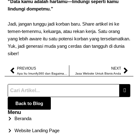
“Data kamu adalah hartamu—lindungi seperti kamu
lindungi dompetmu.”
Jadi, jangan tunggu jadi korban baru. Share artikel ini ke
temen-temenmu, keluarga, atau rekan kerja. Satu orang
yang lebih aware itu satu potensi korban yang terselamatkan.
Yuk, jadi generasi muda yang cerdas dan tangguh di dunia
siber!
PREVIOUS
NEXT
Prev
Nex
Apa Itu Imunify360 dan Bagaimana Cara Kerjanya?
Jasa Website Untuk Bisnis Anda
Back to Blog
Menu
Beranda
Website Landing Page