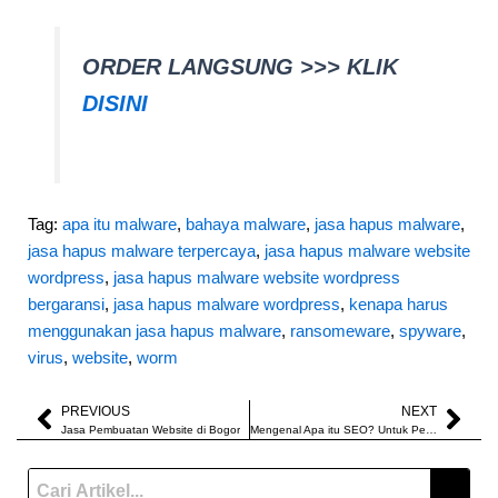
ORDER LANGSUNG >>> KLIK
DISINI
Tag:
apa itu malware
, 
bahaya malware
, 
jasa hapus malware
, 
jasa hapus malware terpercaya
, 
jasa hapus malware website
wordpress
, 
jasa hapus malware website wordpress
bergaransi
, 
jasa hapus malware wordpress
, 
kenapa harus
menggunakan jasa hapus malware
, 
ransomeware
, 
spyware
, 
virus
, 
website
, 
worm
PREVIOUS
NEXT
Prev
Nex
Jasa Pembuatan Website di Bogor
Mengenal Apa itu SEO? Untuk Pemula