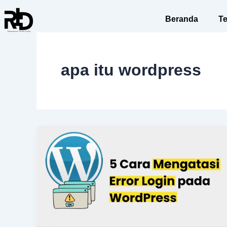
Skip
to
Beranda
T
content
apa itu wordpress