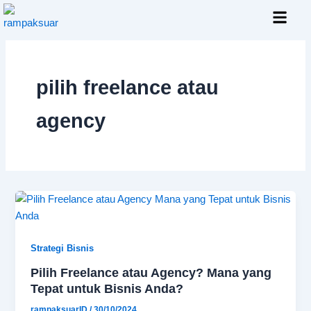
Skip
to
content
Layanan Kami
pilih freelance atau
agency
Strategi Bisnis
Pilih Freelance atau Agency? Mana yang
Tepat untuk Bisnis Anda?
rampaksuarID
/
30/10/2024